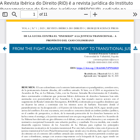
A Revista Ibérica do Direito (RID) é a revista jurídica do Instituto
Iberoamericano de Estudos Jurídicos (IBEROJUR), sediado na
Cidade do Porto, Portugal. Promove a difusão do conhecimento
jurídico iberoamericano nas variadas vertentes do Direito Público
e Direito Privado, valorizando estudos que destacam o direito
comparado iberoamericano ou aqueles originários dos países da
América Latina, Espanha e Portugal. ISSN: 2184-7487
FROM THE FIGHT AGAINST THE “ENEMY” TO TRANSITIONAL JUSTICE: ON THE COLOMBIAN CASE