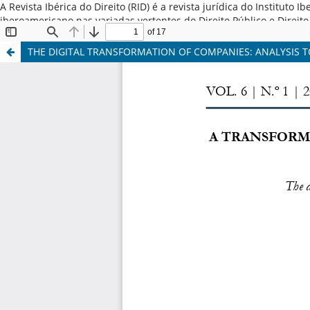
A Revista Ibérica do Direito (RID) é a revista jurídica do Institut
iberoamericano nas variadas vertentes do Direito Público e Direi
Latina, Espanha e Portugal. ISSN: 2184-7487
THE DIGITAL TRANSFORMATION OF COMPANIES: ANALYSIS 