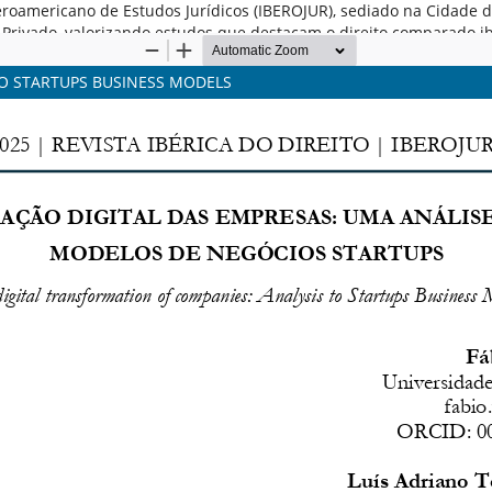
o Iberoamericano de Estudos Jurídicos (IBEROJUR), sediado na Cidade
to Privado, valorizando estudos que destacam o direito comparado 
TO STARTUPS BUSINESS MODELS