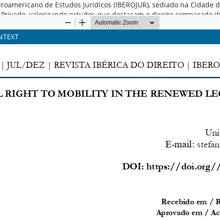
o Iberoamericano de Estudos Jurídicos (IBEROJUR), sediado na Cidade
to Privado, valorizando estudos que destacam o direito comparado 
NTEXT