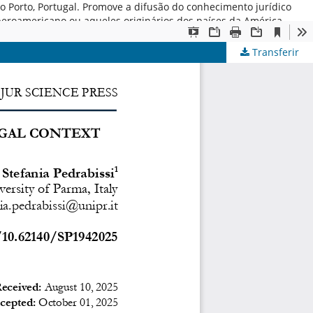
 do Porto, Portugal. Promove a difusão do conhecimento jurídico
iberoamericano ou aqueles originários dos países da América
Transferir