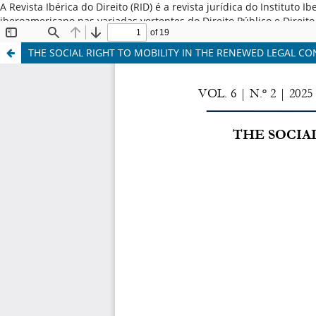
A Revista Ibérica do Direito (RID) é a revista jurídica do Institut
iberoamericano nas variadas vertentes do Direito Público e Direi
Latina, Espanha e Portugal. ISSN: 2184-7487
THE SOCIAL RIGHT TO MOBILITY IN THE RENEWED LEGAL CO