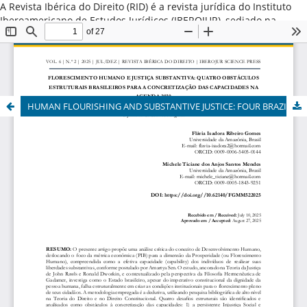
A Revista Ibérica do Direito (RID) é a revista jurídica do Instituto
Iberoamericano de Estudos Jurídicos (IBEROJUR), sediado na
Cidade do Porto, Portugal. Promove a difusão do conhecimento
jurídico iberoamericano nas variadas vertentes do Direito Público
e Direito Privado, valorizando estudos que destacam o direito
comparado iberoamericano ou aqueles originários dos países da
América Latina, Espanha e Portugal. ISSN: 2184-7487
HUMAN FLOURISHING AND SUBSTANTIVE JUSTICE: FOUR BRAZILIAN STRUCTURAL OBSTACLES TO THE REALIZATION OF CAPABILITIES IN THE 2030 AGENDA