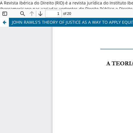
A Revista Ibérica do Direito (RID) é a revista jurídica do Institut
iberoamericano nas variadas vertentes do Direito Público e Direi
Latina, Espanha e Portugal. ISSN: 2184-7487
JOHN RAWLS'S THEORY OF JUSTICE AS A WAY TO APPLY EQUI