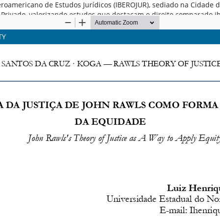
o Iberoamericano de Estudos Jurídicos (IBEROJUR), sediado na Cidade
to Privado, valorizando estudos que destacam o direito comparado 
TY