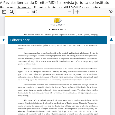
A Revista Ibérica do Direito (RID) é a revista jurídica do Instituto
Iberoamericano de Estudos Jurídicos (IBEROJUR), sediado na
Cidade do Porto, Portugal. Promove a difusão do conhecimento
jurídico iberoamericano nas variadas vertentes do Direito Público
e Direito Privado, valorizando estudos que destacam o direito
comparado iberoamericano ou aqueles originários dos países da
América Latina, Espanha e Portugal. ISSN: 2184-7487
Editor's note