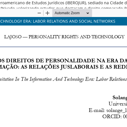
o Iberoamericano de Estudos Jurídicos (IBEROJUR), sediado na Cidade
to Privado, valorizando estudos que destacam o direito comparado 
TECHNOLOGY ERA: LABOR RELATIONS AND SOCIAL NETWORKS