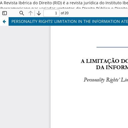
A Revista Ibérica do Direito (RID) é a revista jurídica do Institut
iberoamericano nas variadas vertentes do Direito Público e Direi
Latina, Espanha e Portugal. ISSN: 2184-7487
PERSONALITY RIGHTS’ LIMITATION IN THE INFORMATION A