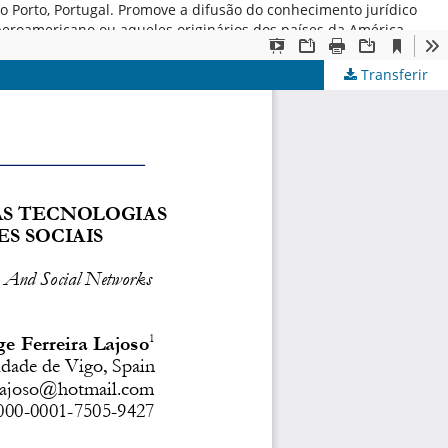
 do Porto, Portugal. Promove a difusão do conhecimento jurídico
iberoamericano ou aqueles originários dos países da América
Transferir