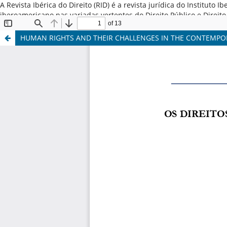
A Revista Ibérica do Direito (RID) é a revista jurídica do Institut
iberoamericano nas variadas vertentes do Direito Público e Direi
Latina, Espanha e Portugal. ISSN: 2184-7487
HUMAN RIGHTS AND THEIR CHALLENGES IN THE CONTEMPO