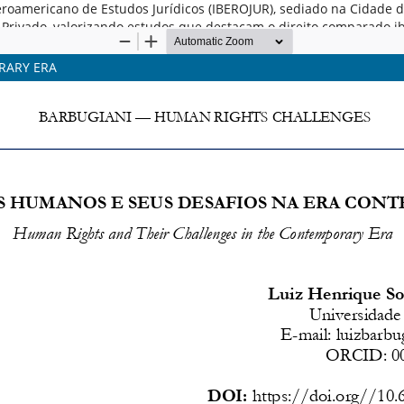
o Iberoamericano de Estudos Jurídicos (IBEROJUR), sediado na Cidade
to Privado, valorizando estudos que destacam o direito comparado 
RARY ERA