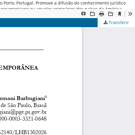
 do Porto, Portugal. Promove a difusão do conhecimento jurídico
iberoamericano ou aqueles originários dos países da América
Transferir