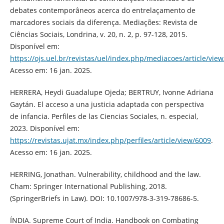
debates contemporâneos acerca do entrelaçamento de
marcadores sociais da diferença. Mediações: Revista de
Ciências Sociais, Londrina, v. 20, n. 2, p. 97-128, 2015.
Disponível em:
https://ojs.uel.br/revistas/uel/index.php/mediacoes/article/vie
Acesso em: 16 jan. 2025.
HERRERA, Heydi Guadalupe Ojeda; BERTRUY, Ivonne Adriana
Gaytán. El acceso a una justicia adaptada con perspectiva
de infancia. Perfiles de las Ciencias Sociales, n. especial,
2023. Disponível em:
https://revistas.ujat.mx/index.php/perfiles/article/view/6009
.
Acesso em: 16 jan. 2025.
HERRING, Jonathan. Vulnerability, childhood and the law.
Cham: Springer International Publishing, 2018.
(SpringerBriefs in Law). DOI: 10.1007/978-3-319-78686-5.
ÍNDIA. Supreme Court of India. Handbook on Combating