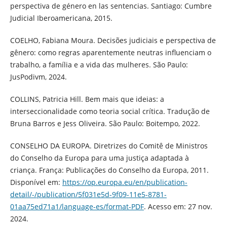
perspectiva de género en las sentencias. Santiago: Cumbre
Judicial Iberoamericana, 2015.
COELHO, Fabiana Moura. Decisões judiciais e perspectiva de
gênero: como regras aparentemente neutras influenciam o
trabalho, a família e a vida das mulheres. São Paulo:
JusPodivm, 2024.
COLLINS, Patricia Hill. Bem mais que ideias: a
interseccionalidade como teoria social crítica. Tradução de
Bruna Barros e Jess Oliveira. São Paulo: Boitempo, 2022.
CONSELHO DA EUROPA. Diretrizes do Comitê de Ministros
do Conselho da Europa para uma justiça adaptada à
criança. França: Publicações do Conselho da Europa, 2011.
Disponível em:
https://op.europa.eu/en/publication-
detail/-/publication/5f031e5d-9f09-11e5-8781-
01aa75ed71a1/language-es/format-PDF
. Acesso em: 27 nov.
2024.