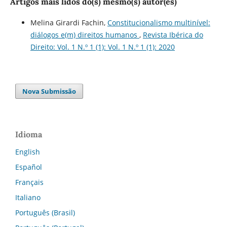
Artigos mais lidos do(s) mesmo(s) autor(es)
Melina Girardi Fachin,
Constitucionalismo multinível:
diálogos e(m) direitos humanos
,
Revista Ibérica do
Direito: Vol. 1 N.º 1 (1): Vol. 1 N.º 1 (1): 2020
Nova Submissão
Idioma
English
Español
Français
Italiano
Português (Brasil)