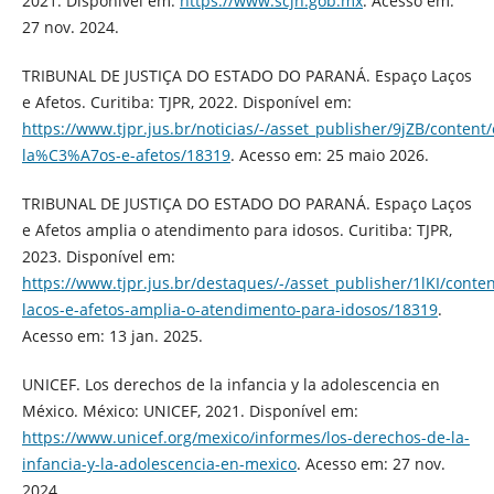
2021. Disponível em:
https://www.scjn.gob.mx
. Acesso em:
27 nov. 2024.
TRIBUNAL DE JUSTIÇA DO ESTADO DO PARANÁ. Espaço Laços
e Afetos. Curitiba: TJPR, 2022. Disponível em:
https://www.tjpr.jus.br/noticias/-/asset_publisher/9jZB/conte
la%C3%A7os-e-afetos/18319
. Acesso em: 25 maio 2026.
TRIBUNAL DE JUSTIÇA DO ESTADO DO PARANÁ. Espaço Laços
e Afetos amplia o atendimento para idosos. Curitiba: TJPR,
2023. Disponível em:
https://www.tjpr.jus.br/destaques/-/asset_publisher/1lKI/conte
lacos-e-afetos-amplia-o-atendimento-para-idosos/18319
.
Acesso em: 13 jan. 2025.
UNICEF. Los derechos de la infancia y la adolescencia en
México. México: UNICEF, 2021. Disponível em:
https://www.unicef.org/mexico/informes/los-derechos-de-la-
infancia-y-la-adolescencia-en-mexico
. Acesso em: 27 nov.
2024.