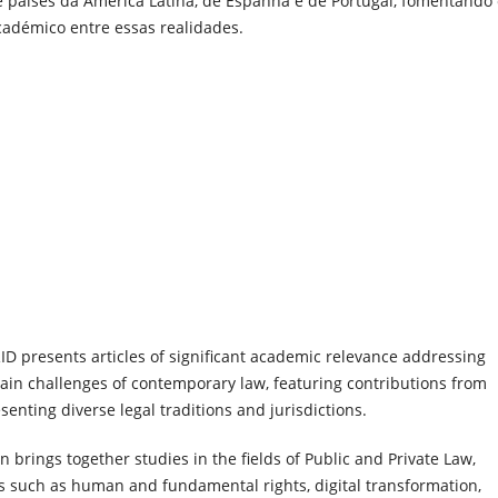
 países da América Latina, de Espanha e de Portugal, fomentando 
académico entre essas realidades.
 RID presents articles of significant academic relevance addressing
ain challenges of contemporary law, featuring contributions from
senting diverse legal traditions and jurisdictions.
n brings together studies in the fields of Public and Private Law,
cs such as human and fundamental rights, digital transformation,