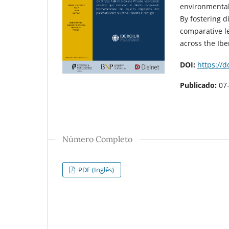
environmental s
By fostering d
comparative le
across the Ib
DOI:
https://
Publicado:
07
Número Completo
PDF (Inglês)