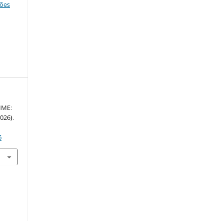
ções
IME:
026).
6