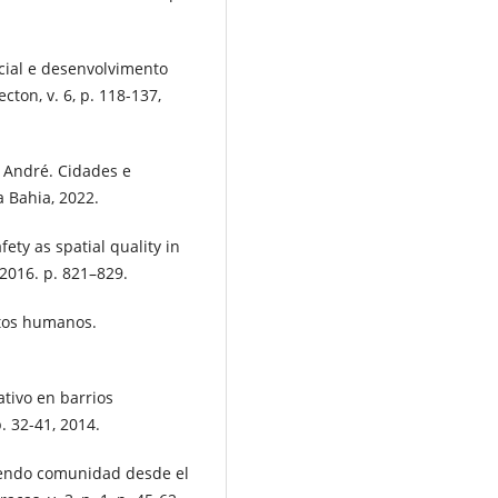
cial e desenvolvimento
cton, v. 6, p. 118-137,
André. Cidades e
a Bahia, 2022.
ety as spatial quality in
 2016. p. 821–829.
itos humanos.
tivo en barrios
. 32-41, 2014.
yendo comunidad desde el