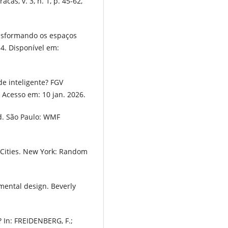
cas, v. 3, n. 1, p. 45-62,
ansformando os espaços
14. Disponível em:
 inteligente? FGV
. Acesso em: 10 jan. 2026.
ed. São Paulo: WMF
 Cities. New York: Random
mental design. Beverly
? In: FREIDENBERG, F.;