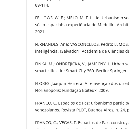
89-114.
FELLOWS, W. E.; MELO, M. F. L. de. Urbanismo so
sócio-espacial: a experiência de Medellín. Archite
2021.
FERNANDES, Ana; VASCONCELOS, Pedro; LEMOS, 
inteligência. [Salvador]: Academia de Ciências d
FINKA, M.; ONDREJICKA, V.; JAMECNY, L. Urban saf
smart cities. In: Smart City 360. Berlin: Springer,
FLORES, Joaquín Herrera. A reinvenção dos dire
Florianópolis: Fundação Boiteux, 2009.
FRANCO, C. Espacios de Paz: urbanismo participa
venezolanos. Revista PLOT, Buenos Aires, n. 24, p
FRANCO, C.; VEGAS, F. Espacios de Paz: constru