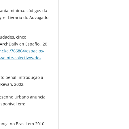
dania mínima: códigos da
egre: Livraria do Advogado,
udades, cinco
 ArchDaily en Español, 20
.cl/cl/766864/espacios-
veinte-colectivos-de-
eito penal: introdução à
: Revan, 2002.
Desenho Urbano anuncia
isponível em:
ança no Brasil em 2010.