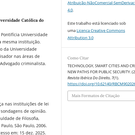
Atribuição-NãoComercial-SemDeriva
4.0
.
versidade Católica do
Este trabalho está licenciado sob
uma
Licença Creative Commons
Pontifícia Universidade
Attribution 3.0
a mesma instituição.
to da Universidade
isador nas áreas de
Como Citar
. Advogado criminalista.
TECHNOLOGY, SMART CITIES AND CR
NEW PATHS FOR PUBLIC SECURITY. (2
Revista Ibérica Do Direito
,
7
(1).
https://doi.org/10.62140/RBCM90202
Mais Formatos de Citação
 nas instituições de lei
 sondagens de opinião.
uldade de Filosofia,
Paulo, São Paulo, 2006.
esso em: 15 dez. 2025.