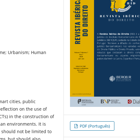
Crime; Urbanism; Human
art cities, public
reflection on the use of
s) in the construction of
ban environments. It is
PDF (Português)
 should not be limited to
ms, but should also