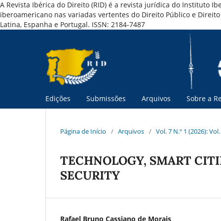
A Revista Ibérica do Direito (RID) é a revista jurídica do Institut
iberoamericano nas variadas vertentes do Direito Público e Direi
Latina, Espanha e Portugal. ISSN: 2184-7487
Edições
Submissões
Arquivos
Sobre a Re
Página de Início
/
Arquivos
/
Vol. 7 N.º 1 (2026): Vol
TECHNOLOGY, SMART CITI
SECURITY
Rafael Bruno Cassiano de Morais