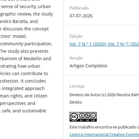
sense of security, urban
Publicado
iographic review, the study
07-07-2026
andro Baratta, and
cle discusses the concept
cities” model,
Edição
community participation,
Vol. 7 N.º 1 (2026): Vol. 7 N.º1 (202
The study also presents
Secção
urbanism of Medellín and
Artigos Completos
nstrating how urban
licies can contribute to
cohesion. It concludes
Licença
n integrated approach
Direitos de Autor (c) 2026 Revista Ibér
man rights, and citizen
Direito
 perspectives and
 safe, and sustainable
Este trabalho encontra-se publicado 
Licença Internacional Creative Comm