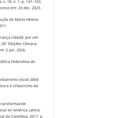
 v. 18, n. 1, p. 141–163,
cesso em: 20 dez. 2025.
dução de Maria Helena
2011.
rança cidadã: por um
a, DF: Edições Câmara,
m: 5 jan. 2026.
ública Federativa do
urbanismo social 2004-
tetura e Urbanismo da
 transformación
ocial en América Latina:
nal de Colombia, 2017. p.