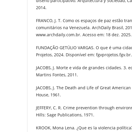
diseño participativo. Arquitectura y Sociedad, Cara
2014.
FRANCO, J. T. Como os espaços de paz estão tr
comunitários na Venezuela. ArchDaily Brasil, 20
www.archdaily.com.br. Acesso em: 18 dez. 2025.
FUNDAÇÃO GETÚLIO VARGAS. O que é uma cidade
Projetos, 2024. Disponível em: fgvprojetos.fgv.br
JACOBS, J. Morte e vida de grandes cidades. 3. 
Martins Fontes, 2011.
JACOBS, J. The Death and Life of Great American
House, 1961.
JEFFERY, C. R. Crime prevention through environ
Hills: Sage Publications, 1971.
KROOK, Mona Lena. ¿Que es la violencia política