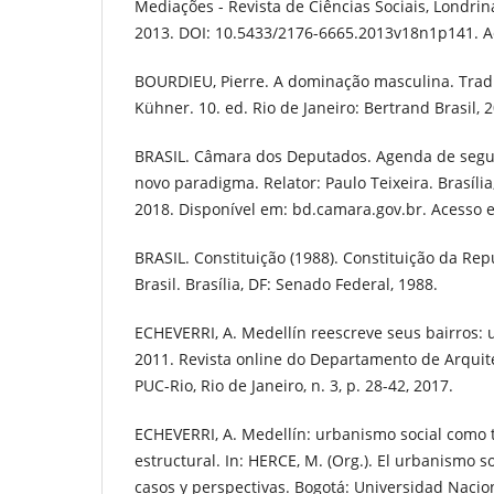
Mediações - Revista de Ciências Sociais, Londrina,
2013. DOI: 10.5433/2176-6665.2013v18n1p141. A
BOURDIEU, Pierre. A dominação masculina. Tra
Kühner. 10. ed. Rio de Janeiro: Bertrand Brasil, 
BRASIL. Câmara dos Deputados. Agenda de segu
novo paradigma. Relator: Paulo Teixeira. Brasíli
2018. Disponível em: bd.camara.gov.br. Acesso e
BRASIL. Constituição (1988). Constituição da Rep
Brasil. Brasília, DF: Senado Federal, 1988.
ECHEVERRI, A. Medellín reescreve seus bairros: 
2011. Revista online do Departamento de Arqui
PUC-Rio, Rio de Janeiro, n. 3, p. 28-42, 2017.
ECHEVERRI, A. Medellín: urbanismo social como
estructural. In: HERCE, M. (Org.). El urbanismo s
casos y perspectivas. Bogotá: Universidad Nacio